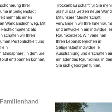
schönerung Ihrer
Trockenbau schafft für Sie mehr
ume in Seligenstadt
als nur das Setzen neuer Wänd
weit mehr als einen
Mit unserer Meisterschaft
en Wandanstrich weg. Mit
verwandeln wir Ihre Innenräum
r Fachkompetenz als
und entwickeln ein individuelle
n schaffen wir Ihren
Raumkonzept. Wir verleihen
äumen Persönlichkeit und
Ihren Lebensbereichen in
n ein
Seligenstadt individuelle
hlatmosphäre, in dem Sie
Ausstrahlung und erschaffen ei
solut entspannen können.
einladendes Raumklima, in de
Sie sich geborgen fühlen.
 Familienhand