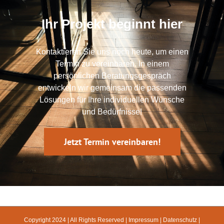
Ihr Projekt beginnt hier
Kontaktieren Sie uns noch heute, um einen
Termin zu vereinbaren. In einem
persönlichen Beratungsgespräch
entwickeln wir gemeinsam die passenden
Lösungen für Ihre individuellen Wünsche
und Bedürfnisse!
Jetzt Termin vereinbaren!
Copyright 2024 | All Rights Reserved |
Impressum
|
Datenschutz
|