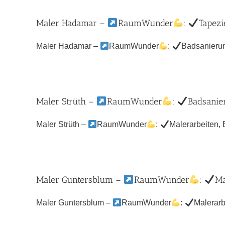
Maler Hadamar –
RaumWunder
:
Tapezi
Maler Hadamar –
RaumWunder
:
Badsanierung
Maler Strüth –
RaumWunder
:
Badsanier
Maler Strüth –
RaumWunder
:
Malerarbeiten, 
Maler Guntersblum –
RaumWunder
:
Ma
Maler Guntersblum –
RaumWunder
:
Malerarb