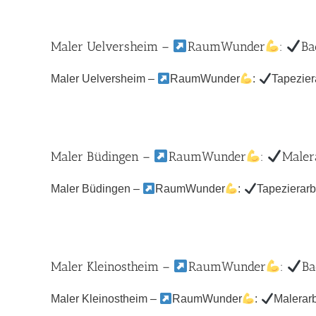
Maler Uelversheim –
RaumWunder
:
Ba
Maler Uelversheim –
RaumWunder
:
Tapezier
Maler Büdingen –
RaumWunder
:
Maler
Maler Büdingen –
RaumWunder
:
Tapezierarb
Maler Kleinostheim –
RaumWunder
:
Ba
Maler Kleinostheim –
RaumWunder
:
Malerarb