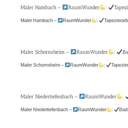
Maler Hambach –
RaumWunder
:
Tapez
Maler Hambach –
RaumWunder
:
Tapezierarb
Maler Schornsheim –
RaumWunder
:
Ba
Maler Schornsheim –
RaumWunder
:
Tapezier
Maler Niedertiefenbach –
RaumWunder
:
Maler Niedertiefenbach –
RaumWunder
:
Bads