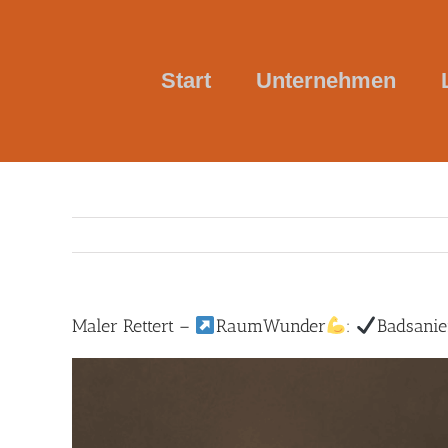
Skip
to
content
Start
Unternehmen
Maler Rettert –
RaumWunder
:
Badsanie