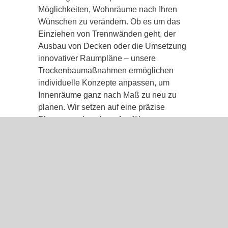
Möglichkeiten, Wohnräume nach Ihren
Wünschen zu verändern. Ob es um das
Einziehen von Trennwänden geht, der
Ausbau von Decken oder die Umsetzung
innovativer Raumpläne – unsere
Trockenbaumaßnahmen ermöglichen
individuelle Konzepte anpassen, um
Innenräume ganz nach Maß zu neu zu
planen. Wir setzen auf eine präzise
Planung und saubere Ausführung, um
individuelle Ergebnisse zu erzielen, die
sowohl stilvoll und praktisch begeistern.
Schaffen Sie mit uns Ihre
Raumvorstellungen nach Ihren Träumen!