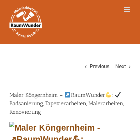
Skip
to
content
Previous
Next
Maler Köngernheim –
RaumWunder
:
Badsanierung, Tapezierarbeiten, Malerarbeiten,
Renovierung