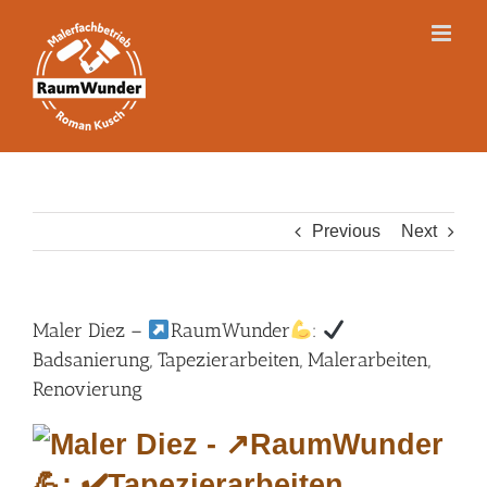
Skip
to
content
Previous
Next
Maler Diez –
RaumWunder
:
Badsanierung, Tapezierarbeiten, Malerarbeiten,
Renovierung