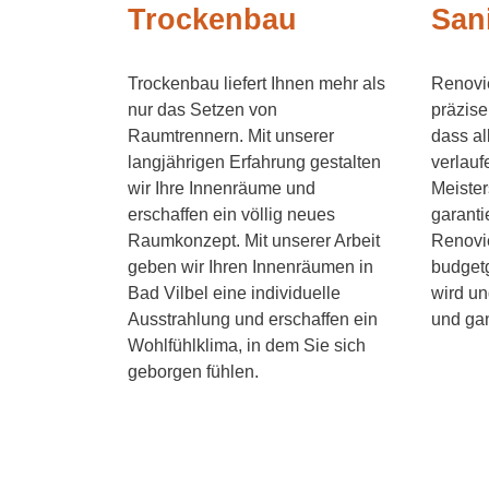
Trockenbau
San
Trockenbau liefert Ihnen mehr als
Renovie
nur das Setzen von
präzise
Raumtrennern. Mit unserer
dass al
langjährigen Erfahrung gestalten
verlauf
wir Ihre Innenräume und
Meister
erschaffen ein völlig neues
garanti
Raumkonzept. Mit unserer Arbeit
Renovi
geben wir Ihren Innenräumen in
budget
Bad Vilbel eine individuelle
wird un
Ausstrahlung und erschaffen ein
und ga
Wohlfühlklima, in dem Sie sich
geborgen fühlen.