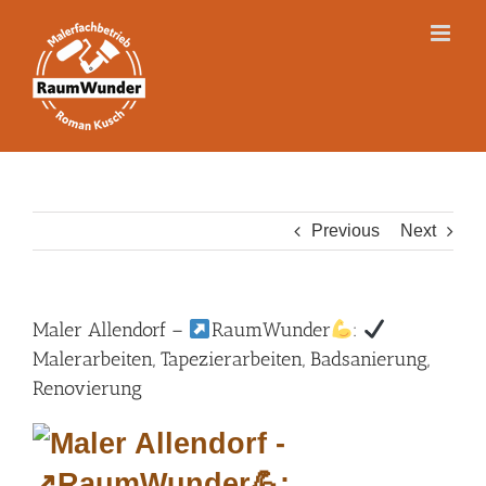
Skip
to
content
Previous
Next
Maler Allendorf –
RaumWunder
:
Malerarbeiten, Tapezierarbeiten, Badsanierung,
Renovierung